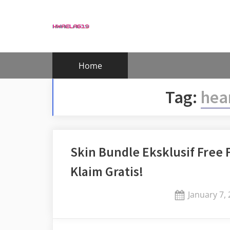
Skip
to
content
Home
Tag:
hear
Skin Bundle Eksklusif Free 
Klaim Gratis!
Posted
January 7,
on