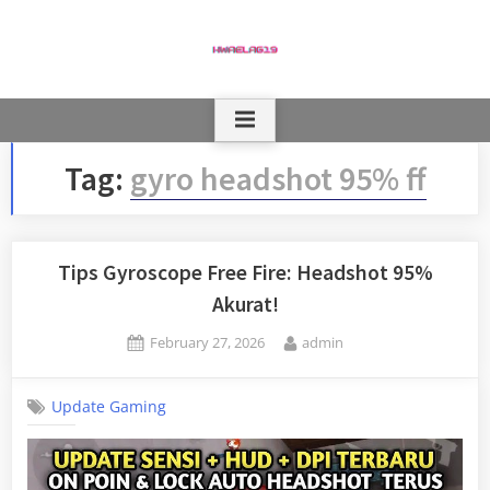
Skip
to
content
Tag:
gyro headshot 95% ff
Tips Gyroscope Free Fire: Headshot 95%
Akurat!
Posted
By
February 27, 2026
admin
on
Update Gaming