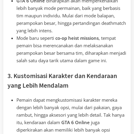
GTA 6 Online
diharapkan akan memperkenalkan
lebih banyak mode permainan, baik yang berbasis
tim maupun individu. Mulai dari mode balapan,
perampokan besar, hingga pertandingan deathmatch
yang lebih intens.
Mode baru seperti
co-op heist missions
, tempat
pemain bisa merencanakan dan melaksanakan
perampokan besar bersama tim, diharapkan menjadi
salah satu daya tarik utama dalam game ini.
3. Kustomisasi Karakter dan Kendaraan
yang Lebih Mendalam
Pemain dapat mengkustomisasi karakter mereka
dengan lebih banyak opsi, mulai dari pakaian, gaya
rambut, hingga aksesori yang lebih detail. Tak hanya
itu, kendaraan dalam
GTA 6 Online
juga
diperkirakan akan memiliki lebih banyak opsi