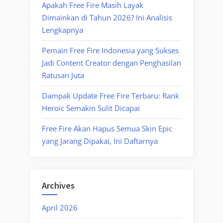
Apakah Free Fire Masih Layak
Dimainkan di Tahun 2026? Ini Analisis
Lengkapnya
Pemain Free Fire Indonesia yang Sukses
Jadi Content Creator dengan Penghasilan
Ratusan Juta
Dampak Update Free Fire Terbaru: Rank
Heroic Semakin Sulit Dicapai
Free Fire Akan Hapus Semua Skin Epic
yang Jarang Dipakai, Ini Daftarnya
Archives
April 2026