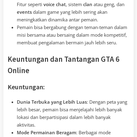
Fitur seperti
voice chat
, sistem
clan
atau geng, dan
events
dalam game yang lebih sering akan
meningkatkan dinamika antar pemain.
Pemain bisa bergabung dengan teman-teman dalam
misi bersama atau bersaing dalam mode kompetitif,
membuat pengalaman bermain jauh lebih seru.
Keuntungan dan Tantangan GTA 6
Online
Keuntungan:
Dunia Terbuka yang Lebih Luas
: Dengan peta yang
lebih besar, pemain bisa menjelajahi lebih banyak
lokasi dan berpartisipasi dalam lebih banyak
aktivitas.
Mode Permainan Beragam
: Berbagai mode