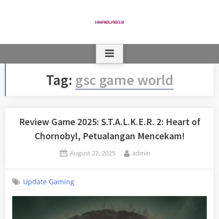
Skip
to
content
Tag:
gsc game world
Review Game 2025: S.T.A.L.K.E.R. 2: Heart of
Chornobyl, Petualangan Mencekam!
Posted
By
August 22, 2025
admin
on
Update Gaming