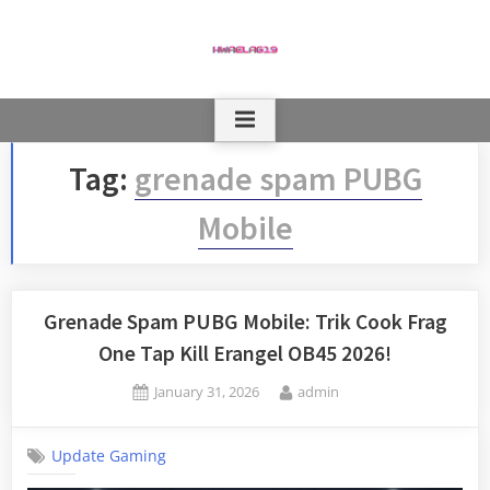
Skip
to
content
Tag:
grenade spam PUBG
Mobile
Grenade Spam PUBG Mobile: Trik Cook Frag
One Tap Kill Erangel OB45 2026!
Posted
By
January 31, 2026
admin
on
Update Gaming