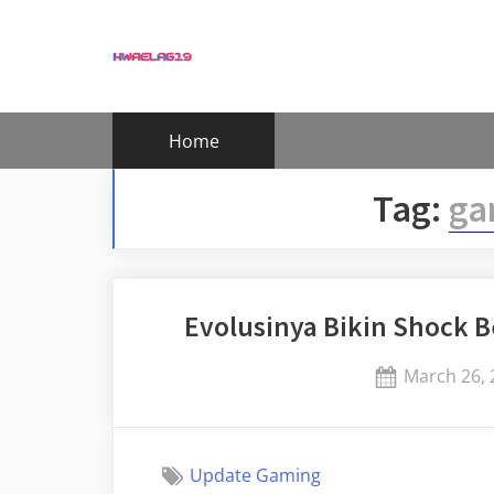
Skip
to
content
Home
Tag:
ga
Evolusinya Bikin Shock B
Posted
March 26, 
on
Update Gaming