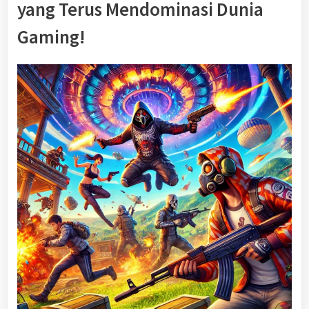
yang Terus Mendominasi Dunia
Gaming!