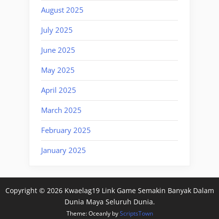
August 2025
July 2025
June 2025
May 2025
April 2025
March 2025
February 2025
January 2025
Copyright © 2026 Kwaelag19 Link Game Semakin Banyak Dalam
Dunia Maya Seluruh Dunia.
Theme: Oceanly by
ScriptsTown