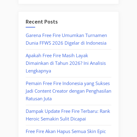
Recent Posts
Garena Free Fire Umumkan Turnamen
Dunia FFWS 2026 Digelar di Indonesia
Apakah Free Fire Masih Layak
Dimainkan di Tahun 2026? Ini Analisis
Lengkapnya
Pemain Free Fire Indonesia yang Sukses
Jadi Content Creator dengan Penghasilan
Ratusan Juta
Dampak Update Free Fire Terbaru: Rank
Heroic Semakin Sulit Dicapai
Free Fire Akan Hapus Semua Skin Epic