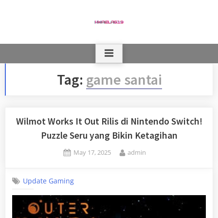
Skip
to
content
Tag:
game santai
Wilmot Works It Out Rilis di Nintendo Switch!
Puzzle Seru yang Bikin Ketagihan
Posted
By
May 17, 2025
admin
on
Update Gaming