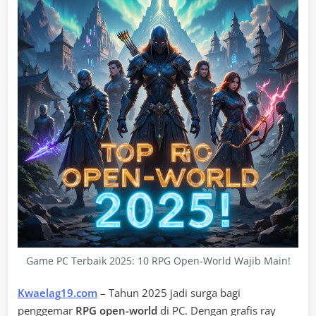
Game PC Terbaik 2025: 10 RPG Open-World Wajib Main!
Kwaelag19.com
– Tahun 2025 jadi surga bagi
penggemar
RPG open-world
di PC. Dengan grafis ray