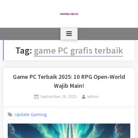
Skip
to
content
Tag:
game PC grafis terbaik
Game PC Terbaik 2025: 10 RPG Open-World
Wajib Main!
Posted
By
September 29, 2025
admin
on
Update Gaming