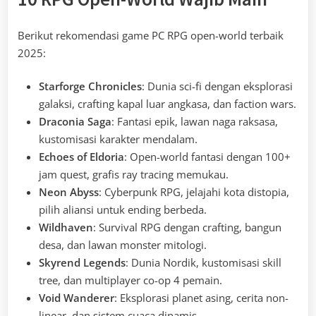
Berikut rekomendasi game PC RPG open-world terbaik
2025:
Starforge Chronicles
: Dunia sci-fi dengan eksplorasi
galaksi, crafting kapal luar angkasa, dan faction wars.
Draconia Saga
: Fantasi epik, lawan naga raksasa,
kustomisasi karakter mendalam.
Echoes of Eldoria
: Open-world fantasi dengan 100+
jam quest, grafis ray tracing memukau.
Neon Abyss
: Cyberpunk RPG, jelajahi kota distopia,
pilih aliansi untuk ending berbeda.
Wildhaven
: Survival RPG dengan crafting, bangun
desa, dan lawan monster mitologi.
Skyrend Legends
: Dunia Nordik, kustomisasi skill
tree, dan multiplayer co-op 4 pemain.
Void Wanderer
: Eksplorasi planet asing, cerita non-
linear, dan sistem cuaca dinamis.