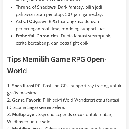
Throne of Shadows
: Dark fantasy, pilih jadi
pahlawan atau penutup, 50+ jam gameplay.
Astral Odyssey
: RPG luar angkasa dengan
pertarungan real-time, modding support luas.
Emberfall Chronicles
: Dunia fantasi steampunk,
cerita bercabang, dan boss fight epik.
Tips Memilih Game RPG Open-
World
1.
Spesifikasi PC
: Pastikan GPU support ray tracing untuk
grafis maksimal.
2.
Genre Favorit
: Pilih sci-fi (Void Wanderer) atau fantasi
(Draconia Saga) sesuai selera.
3.
Multiplayer
: Skyrend Legends cocok untuk mabar,
Wildhaven untuk solo.
4.
Modding
: Astral Odyssey dukung mod untuk konten