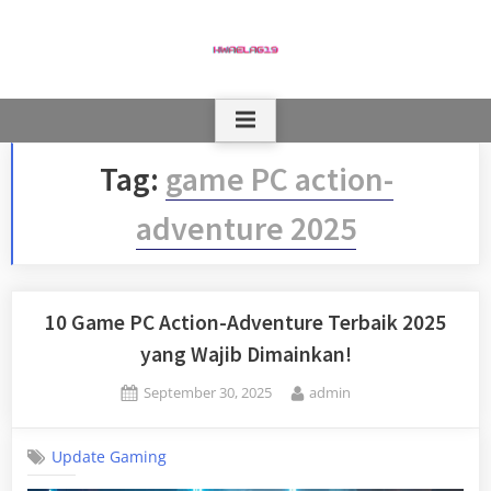
Skip
to
content
Tag:
game PC action-
adventure 2025
10 Game PC Action-Adventure Terbaik 2025
yang Wajib Dimainkan!
Posted
By
September 30, 2025
admin
on
Update Gaming