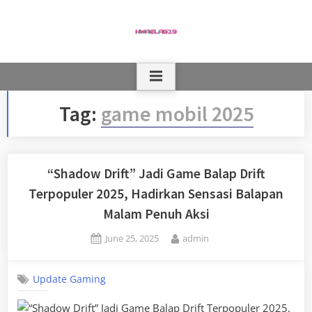
Skip
to
content
Tag:
game mobil 2025
“Shadow Drift” Jadi Game Balap Drift
Terpopuler 2025, Hadirkan Sensasi Balapan
Malam Penuh Aksi
Posted
By
June 25, 2025
admin
on
Update Gaming