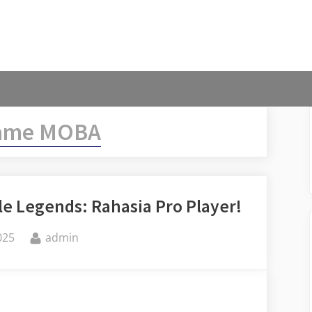
ame MOBA
le Legends: Rahasia Pro Player!
By
025
admin