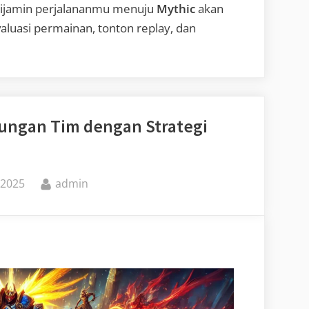
 dijamin perjalananmu menuju
Mythic
akan
valuasi permainan, tonton replay, dan
ungan Tim dengan Strategi
By
 2025
admin