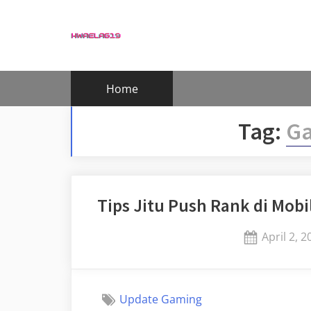
Skip
to
content
Home
Tag:
G
Tips Jitu Push Rank di Mobi
Posted
April 2, 2
on
Update Gaming