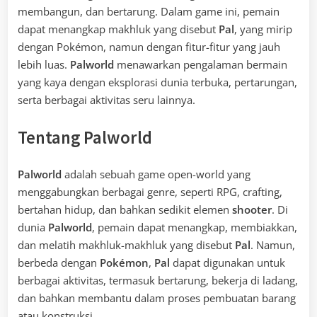
membangun, dan bertarung. Dalam game ini, pemain
dapat menangkap makhluk yang disebut
Pal
, yang mirip
dengan Pokémon, namun dengan fitur-fitur yang jauh
lebih luas.
Palworld
menawarkan pengalaman bermain
yang kaya dengan eksplorasi dunia terbuka, pertarungan,
serta berbagai aktivitas seru lainnya.
Tentang Palworld
Palworld
adalah sebuah game open-world yang
menggabungkan berbagai genre, seperti RPG, crafting,
bertahan hidup, dan bahkan sedikit elemen
shooter
. Di
dunia
Palworld
, pemain dapat menangkap, membiakkan,
dan melatih makhluk-makhluk yang disebut
Pal
. Namun,
berbeda dengan
Pokémon
,
Pal
dapat digunakan untuk
berbagai aktivitas, termasuk bertarung, bekerja di ladang,
dan bahkan membantu dalam proses pembuatan barang
atau konstruksi.