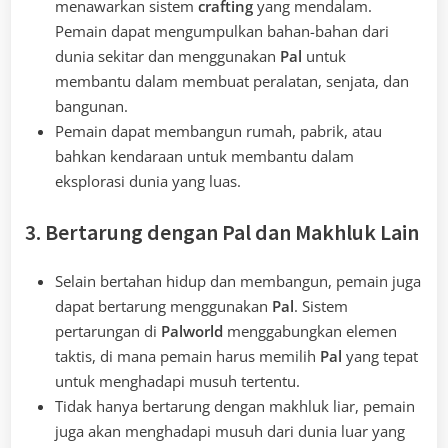
menawarkan sistem
crafting
yang mendalam.
Pemain dapat mengumpulkan bahan-bahan dari
dunia sekitar dan menggunakan
Pal
untuk
membantu dalam membuat peralatan, senjata, dan
bangunan.
Pemain dapat membangun rumah, pabrik, atau
bahkan kendaraan untuk membantu dalam
eksplorasi dunia yang luas.
3. Bertarung dengan Pal dan Makhluk Lain
Selain bertahan hidup dan membangun, pemain juga
dapat bertarung menggunakan
Pal
. Sistem
pertarungan di
Palworld
menggabungkan elemen
taktis, di mana pemain harus memilih
Pal
yang tepat
untuk menghadapi musuh tertentu.
Tidak hanya bertarung dengan makhluk liar, pemain
juga akan menghadapi musuh dari dunia luar yang