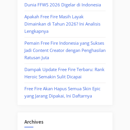
Dunia FFWS 2026 Digelar di Indonesia
Apakah Free Fire Masih Layak
Dimainkan di Tahun 2026? Ini Analisis
Lengkapnya
Pemain Free Fire Indonesia yang Sukses
Jadi Content Creator dengan Penghasilan
Ratusan Juta
Dampak Update Free Fire Terbaru: Rank
Heroic Semakin Sulit Dicapai
Free Fire Akan Hapus Semua Skin Epic
yang Jarang Dipakai, Ini Daftarnya
Archives