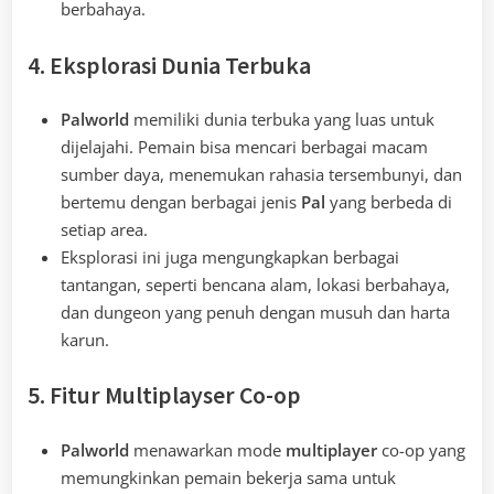
berbahaya.
4. Eksplorasi Dunia Terbuka
Palworld
memiliki dunia terbuka yang luas untuk
dijelajahi. Pemain bisa mencari berbagai macam
sumber daya, menemukan rahasia tersembunyi, dan
bertemu dengan berbagai jenis
Pal
yang berbeda di
setiap area.
Eksplorasi ini juga mengungkapkan berbagai
tantangan, seperti bencana alam, lokasi berbahaya,
dan dungeon yang penuh dengan musuh dan harta
karun.
5. Fitur Multiplayser Co-op
Palworld
menawarkan mode
multiplayer
co-op yang
memungkinkan pemain bekerja sama untuk