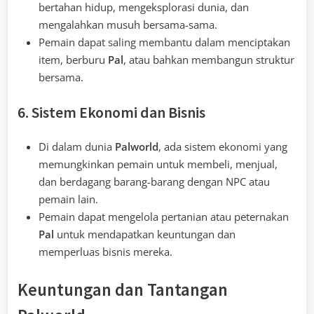
bertahan hidup, mengeksplorasi dunia, dan
mengalahkan musuh bersama-sama.
Pemain dapat saling membantu dalam menciptakan
item, berburu
Pal
, atau bahkan membangun struktur
bersama.
6. Sistem Ekonomi dan Bisnis
Di dalam dunia
Palworld
, ada sistem ekonomi yang
memungkinkan pemain untuk membeli, menjual,
dan berdagang barang-barang dengan NPC atau
pemain lain.
Pemain dapat mengelola pertanian atau peternakan
Pal
untuk mendapatkan keuntungan dan
memperluas bisnis mereka.
Keuntungan dan Tantangan