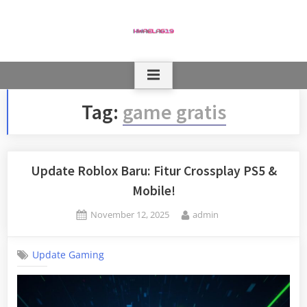
Skip
to
content
Tag:
game gratis
Update Roblox Baru: Fitur Crossplay PS5 &
Mobile!
Posted
By
November 12, 2025
admin
on
Update Gaming