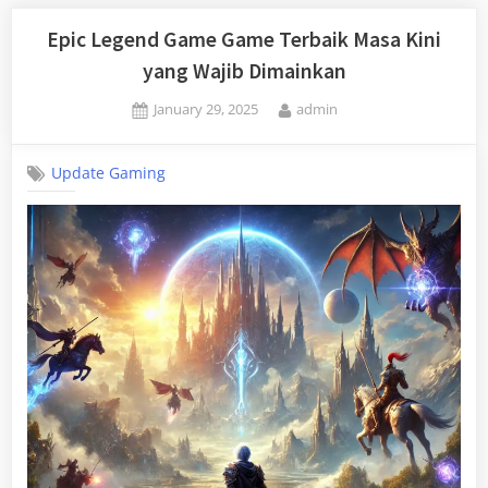
Epic Legend Game Game Terbaik Masa Kini
yang Wajib Dimainkan
Posted
By
January 29, 2025
admin
on
Update Gaming