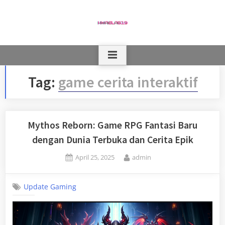
Skip
to
content
Tag:
game cerita interaktif
Mythos Reborn: Game RPG Fantasi Baru
dengan Dunia Terbuka dan Cerita Epik
Posted
By
April 25, 2025
admin
on
Update Gaming