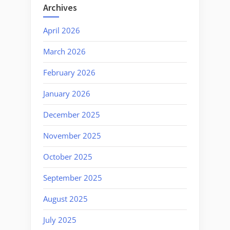
Archives
April 2026
March 2026
February 2026
January 2026
December 2025
November 2025
October 2025
September 2025
August 2025
July 2025