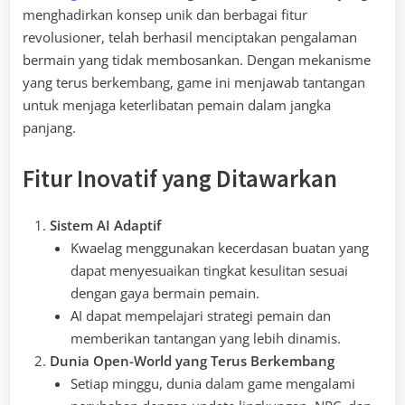
menghadirkan konsep unik dan berbagai fitur
revolusioner, telah berhasil menciptakan pengalaman
bermain yang tidak membosankan. Dengan mekanisme
yang terus berkembang, game ini menjawab tantangan
untuk menjaga keterlibatan pemain dalam jangka
panjang.
Fitur Inovatif yang Ditawarkan
Sistem AI Adaptif
Kwaelag menggunakan kecerdasan buatan yang
dapat menyesuaikan tingkat kesulitan sesuai
dengan gaya bermain pemain.
AI dapat mempelajari strategi pemain dan
memberikan tantangan yang lebih dinamis.
Dunia Open-World yang Terus Berkembang
Setiap minggu, dunia dalam game mengalami