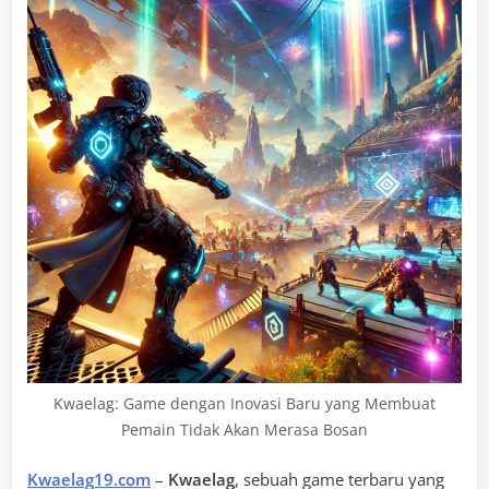
Kwaelag: Game dengan Inovasi Baru yang Membuat
Pemain Tidak Akan Merasa Bosan
Kwaelag19.com
–
Kwaelag
, sebuah game terbaru yang