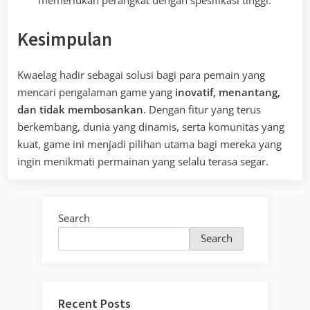
memerlukan perangkat dengan spesifikasi tinggi.
Kesimpulan
Kwaelag hadir sebagai solusi bagi para pemain yang
mencari pengalaman game yang
inovatif, menantang,
dan tidak membosankan
. Dengan fitur yang terus
berkembang, dunia yang dinamis, serta komunitas yang
kuat, game ini menjadi pilihan utama bagi mereka yang
ingin menikmati permainan yang selalu terasa segar.
Search
Search
Recent Posts