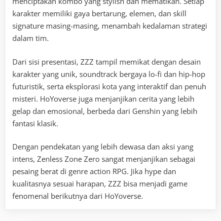
menciptakan kombo yang stylish dan mematikan. Setiap
karakter memiliki gaya bertarung, elemen, dan skill
signature masing-masing, menambah kedalaman strategi
dalam tim.
Dari sisi presentasi, ZZZ tampil memikat dengan desain
karakter yang unik, soundtrack bergaya lo-fi dan hip-hop
futuristik, serta eksplorasi kota yang interaktif dan penuh
misteri. HoYoverse juga menjanjikan cerita yang lebih
gelap dan emosional, berbeda dari Genshin yang lebih
fantasi klasik.
Dengan pendekatan yang lebih dewasa dan aksi yang
intens, Zenless Zone Zero sangat menjanjikan sebagai
pesaing berat di genre action RPG. Jika hype dan
kualitasnya sesuai harapan, ZZZ bisa menjadi game
fenomenal berikutnya dari HoYoverse.