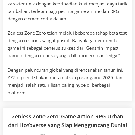
karakter unik dengan kepribadian kuat menjadi daya tarik
tambahan, terlebih bagi pecinta game anime dan RPG
dengan elemen cerita dalam.
Zenless Zone Zero telah melalui beberapa tahap beta test
dengan respons sangat positif. Banyak gamer menilai
game ini sebagai penerus sukses dari Genshin Impact,
namun dengan nuansa yang lebih modern dan “edgy.”
Dengan peluncuran global yang direncanakan tahun ini,
ZZZ diprediksi akan meramaikan pasar game 2025 dan
menjadi salah satu rilisan paling hype di berbagai
platform.
Zenless Zone Zero: Game Action RPG Urban
dari HoYoverse yang Siap Mengguncang Dunia!