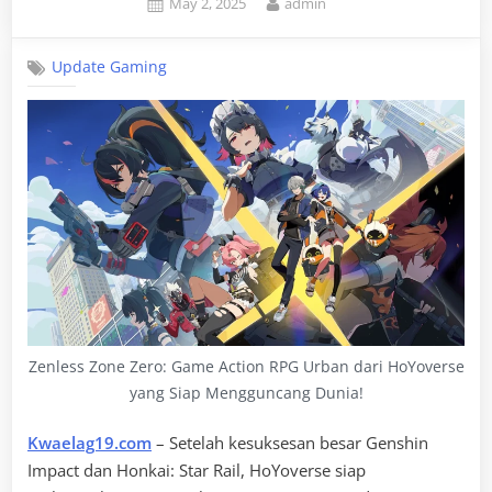
Posted
By
May 2, 2025
admin
on
Update Gaming
Zenless Zone Zero: Game Action RPG Urban dari HoYoverse
yang Siap Mengguncang Dunia!
Kwaelag19.com
– Setelah kesuksesan besar Genshin
Impact dan Honkai: Star Rail, HoYoverse siap