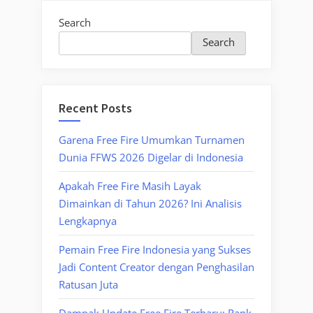
Search
Search
Recent Posts
Garena Free Fire Umumkan Turnamen
Dunia FFWS 2026 Digelar di Indonesia
Apakah Free Fire Masih Layak
Dimainkan di Tahun 2026? Ini Analisis
Lengkapnya
Pemain Free Fire Indonesia yang Sukses
Jadi Content Creator dengan Penghasilan
Ratusan Juta
Dampak Update Free Fire Terbaru: Rank