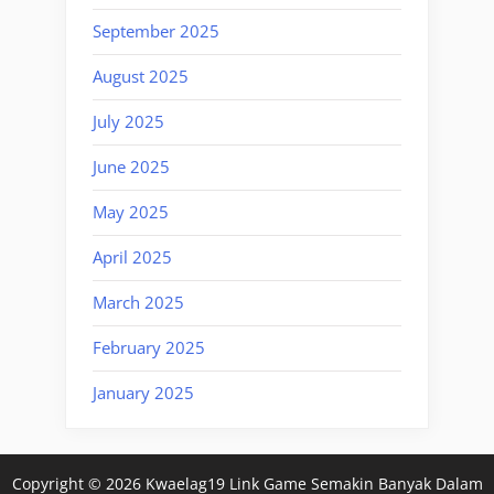
September 2025
August 2025
July 2025
June 2025
May 2025
April 2025
March 2025
February 2025
January 2025
Copyright © 2026 Kwaelag19 Link Game Semakin Banyak Dalam