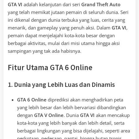
GTA VI
adalah kelanjutan dari seri
Grand Theft Auto
yang telah memikat jutaan pemain di seluruh dunia. Seri
ini dikenal dengan dunia terbuka yang luas, cerita yang
menarik, dan gameplay yang penuh aksi. Dalam
GTA VI
,
pemain dapat menjelajahi kota-kota besar dengan
berbagai aktivitas, mulai dari misi utama hingga aksi
sampingan yang tak ada habisnya.
Fitur Utama GTA 6 Online
1. Dunia yang Lebih Luas dan Dinamis
GTA 6 Online
diprediksi akan menghadirkan peta
yang lebih besar dan lebih bervariasi dibandingkan
dengan
GTA V Online
. Dunia
GTA VI
akan mencakup
kota-kota yang lebih banyak dan lebih detail, serta
berbagai lingkungan yang bisa dijelajahi, seperti area
perkotaan, pedesaan, pantai, hingga hutan tropis.