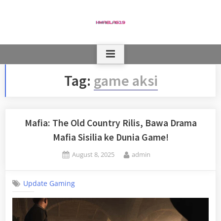
Skip
to
content
Tag:
game aksi
Mafia: The Old Country Rilis, Bawa Drama
Mafia Sisilia ke Dunia Game!
Posted
By
August 8, 2025
admin
on
Update Gaming