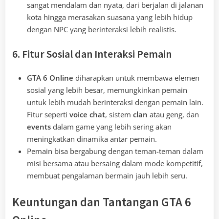
sangat mendalam dan nyata, dari berjalan di jalanan
kota hingga merasakan suasana yang lebih hidup
dengan NPC yang berinteraksi lebih realistis.
6. Fitur Sosial dan Interaksi Pemain
GTA 6 Online
diharapkan untuk membawa elemen
sosial yang lebih besar, memungkinkan pemain
untuk lebih mudah berinteraksi dengan pemain lain.
Fitur seperti
voice chat
, sistem
clan
atau geng, dan
events
dalam game yang lebih sering akan
meningkatkan dinamika antar pemain.
Pemain bisa bergabung dengan teman-teman dalam
misi bersama atau bersaing dalam mode kompetitif,
membuat pengalaman bermain jauh lebih seru.
Keuntungan dan Tantangan GTA 6