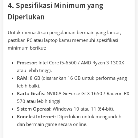
4.
Spesifikasi Minimum yang
Diperlukan
Untuk memastikan pengalaman bermain yang lancar,
pastikan PC atau laptop kamu memenuhi spesifikasi
minimum berikut:
Prosesor:
Intel Core i5-6500 / AMD Ryzen 3 1300X
atau lebih tinggi.
RAM:
8 GB (disarankan 16 GB untuk performa yang
lebih baik).
Kartu Grafis:
NVIDIA GeForce GTX 1650 / Radeon RX
570 atau lebih tinggi.
Sistem Operasi:
Windows 10 atau 11 (64-bit).
Koneksi Internet:
Diperlukan untuk mengunduh
dan bermain game secara online.