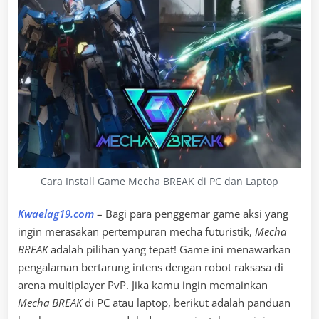
Cara Install Game Mecha BREAK di PC dan Laptop
Kwaelag19.com
– Bagi para penggemar game aksi yang
ingin merasakan pertempuran mecha futuristik,
Mecha
BREAK
adalah pilihan yang tepat! Game ini menawarkan
pengalaman bertarung intens dengan robot raksasa di
arena multiplayer PvP. Jika kamu ingin memainkan
Mecha BREAK
di PC atau laptop, berikut adalah panduan