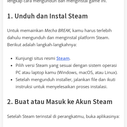
lengkap cara mengunduh dan menginstal game ini.
1.
Unduh dan Instal Steam
Untuk memainkan
Mecha BREAK
, kamu harus terlebih
dahulu mengunduh dan menginstal platform Steam.
Berikut adalah langkah-langkahnya:
Kunjungi situs resmi
Steam
.
Pilih versi Steam yang sesuai dengan sistem operasi
PC atau laptop kamu (Windows, macOS, atau Linux).
Setelah mengunduh installer, jalankan file dan ikuti
instruksi untuk menyelesaikan proses instalasi.
2.
Buat atau Masuk ke Akun Steam
Setelah Steam terinstal di perangkatmu, buka aplikasinya: