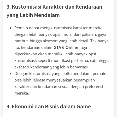
3. Kustomisasi Karakter dan Kendaraan
yang Lebih Mendalam
Pemain dapat mengkustomisasi karakter mereka
dengan lebih banyak opsi, mulai dari pakaian, gaya
rambut, hingga aksesori yang lebih detail. Tak hanya
itu, kendaraan dalam
GTA 6 Online
juga
diperkirakan akan memiliki lebih banyak opsi
kustomisasi, seperti modifikasi performa, cat, hingga
aksesori kendaraan yang lebih bervariasi.
Dengan kustomisasi yang lebih mendalam, pemain
bisa lebih leluasa menyesuaikan penampilan
karakter dan kendaraan sesuai dengan preferensi
mereka.
4. Ekonomi dan Bisnis dalam Game