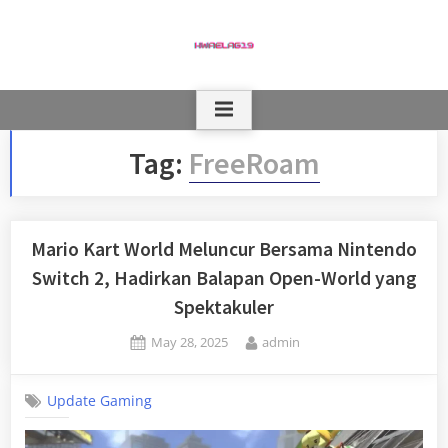
Skip
to
content
Tag:
FreeRoam
Mario Kart World Meluncur Bersama Nintendo
Switch 2, Hadirkan Balapan Open-World yang
Spektakuler
Posted
By
May 28, 2025
admin
on
Update Gaming