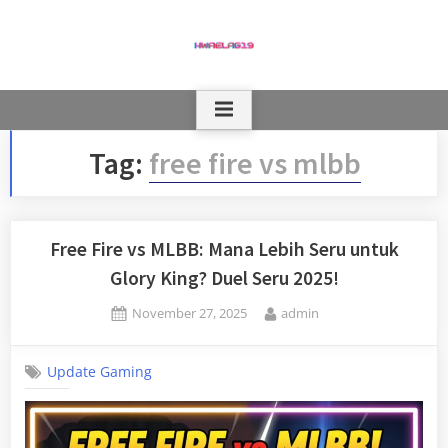
Skip
to
content
Tag:
free fire vs mlbb
Free Fire vs MLBB: Mana Lebih Seru untuk
Glory King? Duel Seru 2025!
Posted
By
November 27, 2025
admin
on
Update Gaming