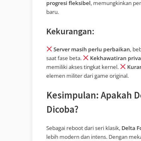
progresi fleksibel
, memungkinkan pe
baru.
Kekurangan:
Server masih perlu perbaikan
, be
saat fase beta.
Kekhawatiran priva
memiliki akses tingkat kernel.
Kuran
elemen militer dari game original.
Kesimpulan: Apakah De
Dicoba?
Sebagai reboot dari seri klasik,
Delta F
lebih modern dan intens. Dengan me