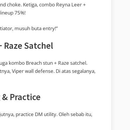
ind choke. Ketiga, combo Reyna Leer +
 lineup 75%!
itiator, musuh buta entry!”
 Raze Satchel
i juga kombo Breach stun + Raze satchel.
jutnya, Viper wall defense. Di atas segalanya,
g & Practice
jutnya, practice DM utility. Oleh sebab itu,