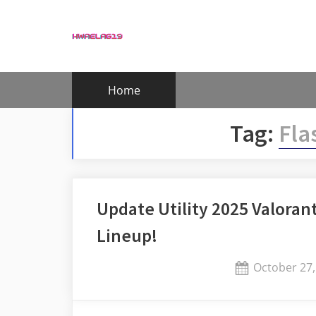
Skip
to
content
Home
Tag:
Fla
Update Utility 2025 Valoran
Lineup!
Posted
October 27,
on