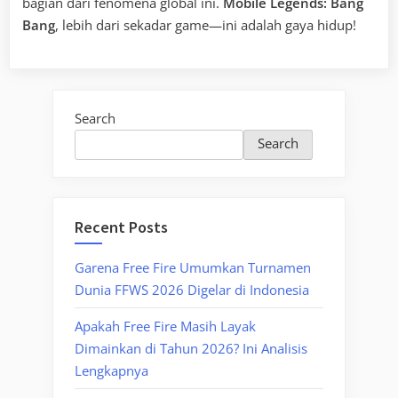
bagian dari fenomena global ini.
Mobile Legends: Bang
Bang
, lebih dari sekadar game—ini adalah gaya hidup!
Search
Search
Recent Posts
Garena Free Fire Umumkan Turnamen
Dunia FFWS 2026 Digelar di Indonesia
Apakah Free Fire Masih Layak
Dimainkan di Tahun 2026? Ini Analisis
Lengkapnya