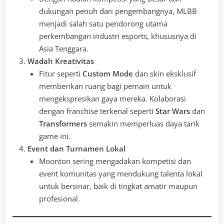
dukungan penuh dari pengembangnya, MLBB
menjadi salah satu pendorong utama
perkembangan industri esports, khususnya di
Asia Tenggara.
Wadah Kreativitas
Fitur seperti
Custom Mode
dan skin eksklusif
memberikan ruang bagi pemain untuk
mengekspresikan gaya mereka. Kolaborasi
dengan franchise terkenal seperti
Star Wars
dan
Transformers
semakin memperluas daya tarik
game ini.
Event dan Turnamen Lokal
Moonton sering mengadakan kompetisi dan
event komunitas yang mendukung talenta lokal
untuk bersinar, baik di tingkat amatir maupun
profesional.