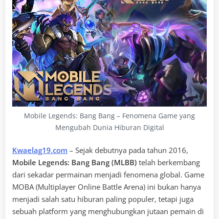
Mobile Legends: Bang Bang – Fenomena Game yang
Mengubah Dunia Hiburan Digital
Kwaelag19.com
– Sejak debutnya pada tahun 2016,
Mobile Legends: Bang Bang (MLBB)
telah berkembang
dari sekadar permainan menjadi fenomena global. Game
MOBA (Multiplayer Online Battle Arena) ini bukan hanya
menjadi salah satu hiburan paling populer, tetapi juga
sebuah platform yang menghubungkan jutaan pemain di