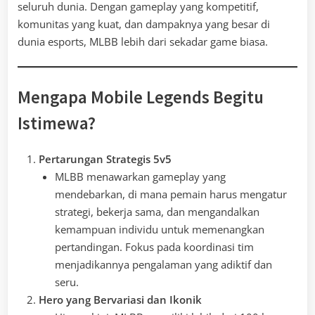
seluruh dunia. Dengan gameplay yang kompetitif,
komunitas yang kuat, dan dampaknya yang besar di
dunia esports, MLBB lebih dari sekadar game biasa.
Mengapa Mobile Legends Begitu
Istimewa?
Pertarungan Strategis 5v5
MLBB menawarkan gameplay yang
mendebarkan, di mana pemain harus mengatur
strategi, bekerja sama, dan mengandalkan
kemampuan individu untuk memenangkan
pertandingan. Fokus pada koordinasi tim
menjadikannya pengalaman yang adiktif dan
seru.
Hero yang Bervariasi dan Ikonik