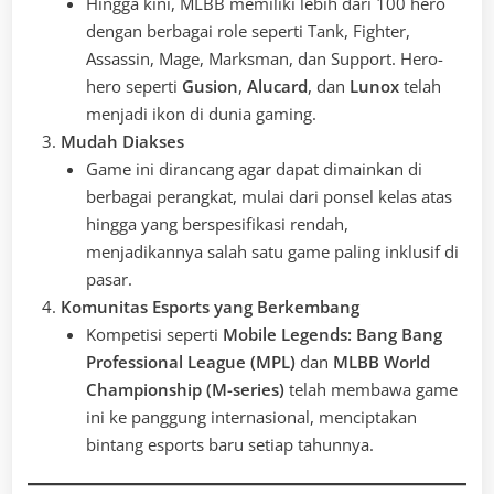
Hingga kini, MLBB memiliki lebih dari 100 hero
dengan berbagai role seperti Tank, Fighter,
Assassin, Mage, Marksman, dan Support. Hero-
hero seperti
Gusion
,
Alucard
, dan
Lunox
telah
menjadi ikon di dunia gaming.
Mudah Diakses
Game ini dirancang agar dapat dimainkan di
berbagai perangkat, mulai dari ponsel kelas atas
hingga yang berspesifikasi rendah,
menjadikannya salah satu game paling inklusif di
pasar.
Komunitas Esports yang Berkembang
Kompetisi seperti
Mobile Legends: Bang Bang
Professional League (MPL)
dan
MLBB World
Championship (M-series)
telah membawa game
ini ke panggung internasional, menciptakan
bintang esports baru setiap tahunnya.