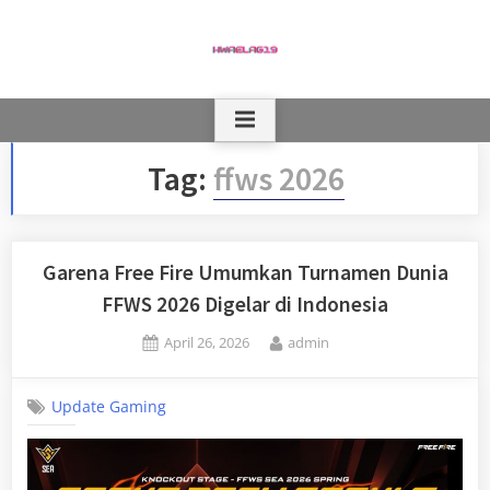
Skip
to
content
Tag:
ffws 2026
Garena Free Fire Umumkan Turnamen Dunia
FFWS 2026 Digelar di Indonesia
Posted
By
April 26, 2026
admin
on
Update Gaming