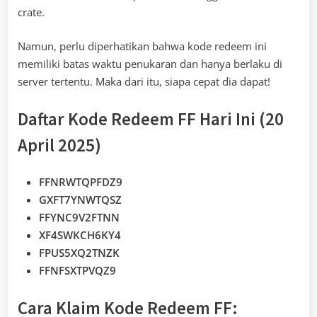
crate.
Namun, perlu diperhatikan bahwa kode redeem ini
memiliki batas waktu penukaran dan hanya berlaku di
server tertentu. Maka dari itu, siapa cepat dia dapat!
Daftar Kode Redeem FF Hari Ini (20
April 2025)
FFNRWTQPFDZ9
GXFT7YNWTQSZ
FFYNC9V2FTNN
XF4SWKCH6KY4
FPUS5XQ2TNZK
FFNFSXTPVQZ9
Cara Klaim Kode Redeem FF: