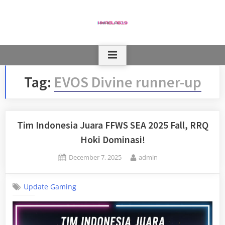
Skip
to
content
Tag:
EVOS Divine runner-up
Tim Indonesia Juara FFWS SEA 2025 Fall, RRQ
Hoki Dominasi!
Posted
By
December 7, 2025
admin
on
Update Gaming