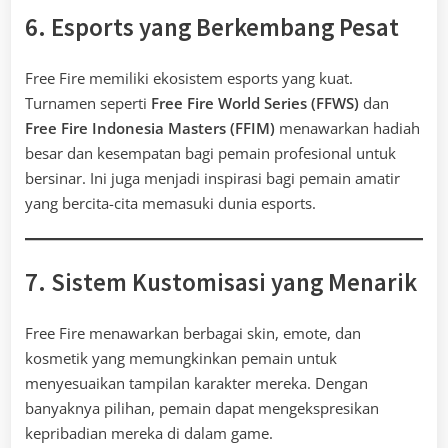
6. Esports yang Berkembang Pesat
Free Fire memiliki ekosistem esports yang kuat.
Turnamen seperti
Free Fire World Series (FFWS)
dan
Free Fire Indonesia Masters (FFIM)
menawarkan hadiah
besar dan kesempatan bagi pemain profesional untuk
bersinar. Ini juga menjadi inspirasi bagi pemain amatir
yang bercita-cita memasuki dunia esports.
7. Sistem Kustomisasi yang Menarik
Free Fire menawarkan berbagai skin, emote, dan
kosmetik yang memungkinkan pemain untuk
menyesuaikan tampilan karakter mereka. Dengan
banyaknya pilihan, pemain dapat mengekspresikan
kepribadian mereka di dalam game.