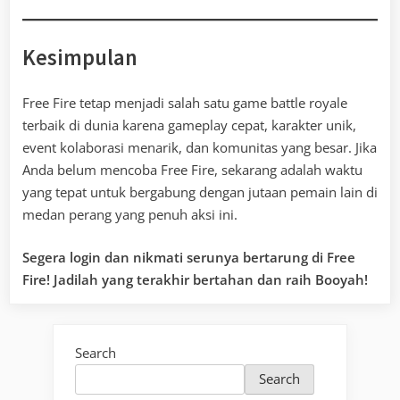
Kesimpulan
Free Fire tetap menjadi salah satu game battle royale
terbaik di dunia karena gameplay cepat, karakter unik,
event kolaborasi menarik, dan komunitas yang besar. Jika
Anda belum mencoba Free Fire, sekarang adalah waktu
yang tepat untuk bergabung dengan jutaan pemain lain di
medan perang yang penuh aksi ini.
Segera login dan nikmati serunya bertarung di Free
Fire! Jadilah yang terakhir bertahan dan raih Booyah!
Search
Search