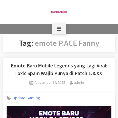
Skip
to
content
Tag:
emote P.ACE Fanny
Emote Baru Mobile Legends yang Lagi Viral:
Toxic Spam Wajib Punya di Patch 1.8.XX!
Posted
By
November 14, 2025
admin
on
Update Gaming