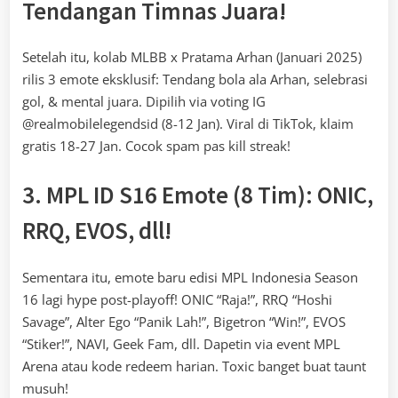
Tendangan Timnas Juara!
Setelah itu, kolab MLBB x Pratama Arhan (Januari 2025)
rilis 3 emote eksklusif: Tendang bola ala Arhan, selebrasi
gol, & mental juara. Dipilih via voting IG
@realmobilelegendsid (8-12 Jan). Viral di TikTok, klaim
gratis 18-27 Jan. Cocok spam pas kill streak!
3. MPL ID S16 Emote (8 Tim): ONIC,
RRQ, EVOS, dll!
Sementara itu, emote baru edisi MPL Indonesia Season
16 lagi hype post-playoff! ONIC “Raja!”, RRQ “Hoshi
Savage”, Alter Ego “Panik Lah!”, Bigetron “Win!”, EVOS
“Stiker!”, NAVI, Geek Fam, dll. Dapetin via event MPL
Arena atau kode redeem harian. Toxic banget buat taunt
musuh!