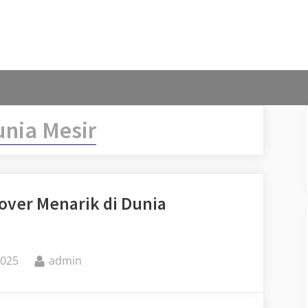
nia Mesir
sover Menarik di Dunia
By
2025
admin