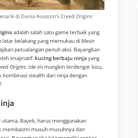
narik di Dunia Assassin’s Creed Origins
igins
adalah salah satu game terbaik yang
n latar belakang yang memukau di Mesir
jikan petualangan penuh aksi. Bayangkan
ebih imajinatif:
kucing berbaju ninja
yang
reed Origins
. Ide ini mungkin terdengar lucu,
k kombinasi stealth dari ninja dengan
?
inja
er utama, Bayek, harus menggunakan
ntuk membasmi musuh-musuhnya dan
sir. Bayangkan jika kita memiliki seekor