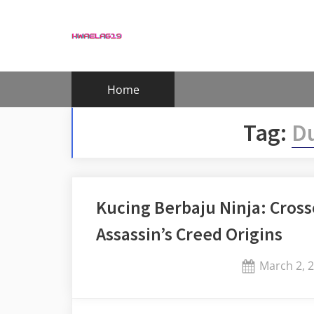
Skip
to
content
Home
Tag:
Du
Kucing Berbaju Ninja: Cros
Assassin’s Creed Origins
Posted
March 2, 
on