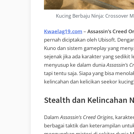
Kucing Berbaju Ninja: Crossover Me
Kwaelag19.com
–
Assassin’s Creed Or
pernah diciptakan oleh Ubisoft. Denga
Kuno dan sistem gameplay yang menya
sejenak jika ada karakter yang sedikit l
menyusup ke dalam dunia
Assassin’s C
tapi tentu saja. Siapa yang bisa menola
kelincahan dan kelicikan seekor kucing
Stealth dan Kelincahan N
Dalam
Assassin’s Creed Origins
, karakt
berbagai taktik dan keterampilan u
mengungkap misteri di sekitar dunia Me