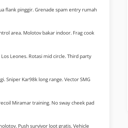
 Dua flank pinggir. Grenade spam entry rumah
ntrol area. Molotov bakar indoor. Frag cook
Los Leones. Rotasi mid circle. Third party
i. Sniper Kar98k long range. Vector SMG
recoil Miramar training. No sway cheek pad
molotov. Push survivor loot gratis. Vehicle