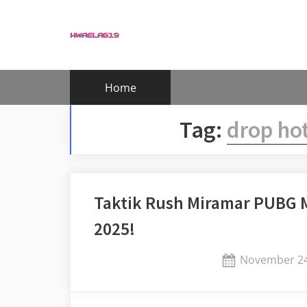
Skip
to
content
Home
Tag:
drop ho
Taktik Rush Miramar PUBG 
2025!
Posted
November 24
on