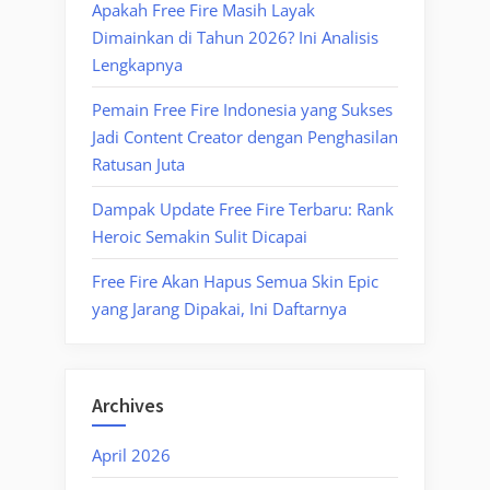
Apakah Free Fire Masih Layak
Dimainkan di Tahun 2026? Ini Analisis
Lengkapnya
Pemain Free Fire Indonesia yang Sukses
Jadi Content Creator dengan Penghasilan
Ratusan Juta
Dampak Update Free Fire Terbaru: Rank
Heroic Semakin Sulit Dicapai
Free Fire Akan Hapus Semua Skin Epic
yang Jarang Dipakai, Ini Daftarnya
Archives
April 2026