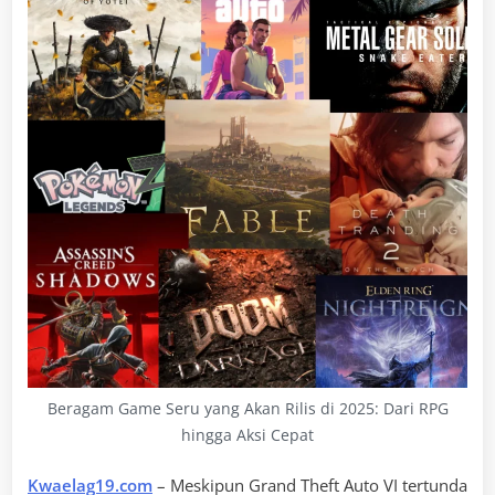
Beragam Game Seru yang Akan Rilis di 2025: Dari RPG
hingga Aksi Cepat
Kwaelag19.com
– Meskipun Grand Theft Auto VI tertunda