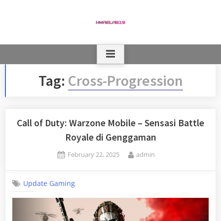
Skip
to
content
Tag:
Cross-Progression
Call of Duty: Warzone Mobile – Sensasi Battle
Royale di Genggaman
Posted
By
February 22, 2025
admin
on
Update Gaming