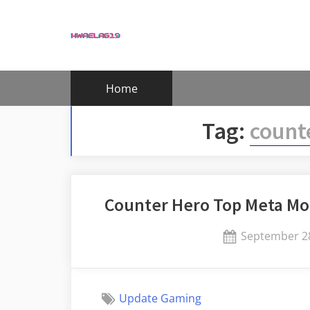
Skip
to
content
Home
Tag:
count
Counter Hero Top Meta Mo
Posted
September 28
on
Update Gaming