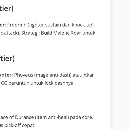
ier)
er:
Fredrinn (fighter sustain dan knock-up)
tack). Strategi: Build Malefic Roar untuk
ier)
nter:
Phoveus (mage anti-dash) atau Akai
n CC beruntun untuk lock dashnya.
)
ace of Durance (item anti-heal) pada core.
us pick-off cepat.