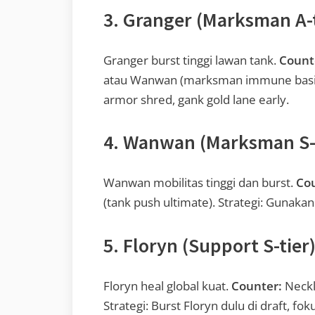
3. Granger (Marksman A-t
Granger burst tinggi lawan tank.
Count
atau Wanwan (marksman immune basic at
armor shred, gank gold lane early.
4. Wanwan (Marksman S-t
Wanwan mobilitas tinggi dan burst.
Cou
(tank push ultimate). Strategi: Gunaka
5. Floryn (Support S-tier
Floryn heal global kuat.
Counter:
Neckl
Strategi: Burst Floryn dulu di draft, fok