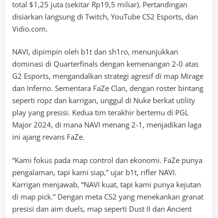
total $1,25 juta (sekitar Rp19,5 miliar). Pertandingan
disiarkan langsung di Twitch, YouTube CS2 Esports, dan
Vidio.com.
NAVI, dipimpin oleh b1t dan sh1ro, menunjukkan
dominasi di Quarterfinals dengan kemenangan 2-0 atas
G2 Esports, mengandalkan strategi agresif di map Mirage
dan Inferno. Sementara FaZe Clan, dengan roster bintang
seperti ropz dan karrigan, unggul di Nuke berkat utility
play yang presisi. Kedua tim terakhir bertemu di PGL
Major 2024, di mana NAVI menang 2-1, menjadikan laga
ini ajang revans FaZe.
“Kami fokus pada map control dan ekonomi. FaZe punya
pengalaman, tapi kami siap,” ujar b1t, rifler NAVI.
Karrigan menjawab, “NAVI kuat, tapi kami punya kejutan
di map pick.” Dengan meta CS2 yang menekankan granat
presisi dan aim duels, map seperti Dust II dan Ancient