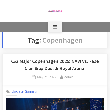
Skip
to
content
Tag:
Copenhagen
CS2 Major Copenhagen 2025: NAVI vs. FaZe
Clan Siap Duel di Royal Arena!
Posted
By
May 21, 2025
admin
on
Update Gaming