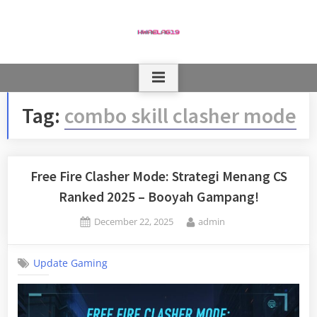
Skip
to
content
Tag:
combo skill clasher mode
Free Fire Clasher Mode: Strategi Menang CS
Ranked 2025 – Booyah Gampang!
Posted
By
December 22, 2025
admin
on
Update Gaming