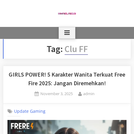
Skip
to
content
Tag:
Clu FF
GIRLS POWER! 5 Karakter Wanita Terkuat Free
Fire 2025: Jangan Diremehkan!
Posted
By
November 3, 2025
admin
on
Update Gaming