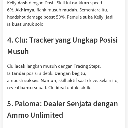
Kelly
dash
dengan Dash. Skill ini
naikkan
speed
6%.
Akhirnya
, flank musuh
mudah
. Sementara itu,
headshot damage
boost
50%. Pemula
suka
Kelly.
Jadi
,
ia
kuat
untuk solo.
4. Clu: Tracker yang Ungkap Posisi
Musuh
Clu
lacak
langkah musuh dengan Tracing Steps.
Ia
tandai
posisi 3 detik.
Dengan begitu
,
ambush
sukses
.
Namun
, skill
aktif
saat drive. Selain itu,
reveal
bantu
squad. Clu
ideal
untuk taktik.
5. Paloma: Dealer Senjata dengan
Ammo Unlimited