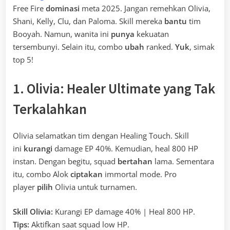
Free Fire
dominasi
meta 2025. Jangan remehkan Olivia,
Shani, Kelly, Clu, dan Paloma. Skill mereka
bantu
tim
Booyah. Namun, wanita ini
punya
kekuatan
tersembunyi. Selain itu, combo
ubah
ranked.
Yuk
, simak
top 5!
1. Olivia: Healer Ultimate yang Tak
Terkalahkan
Olivia selamatkan tim dengan Healing Touch. Skill
ini
kurangi
damage EP 40%. Kemudian, heal 800 HP
instan. Dengan begitu, squad
bertahan
lama. Sementara
itu, combo Alok
ciptakan
immortal mode. Pro
player
pilih
Olivia untuk turnamen.
Skill Olivia:
Kurangi EP damage 40% | Heal 800 HP.
Tips:
Aktifkan saat squad low HP.