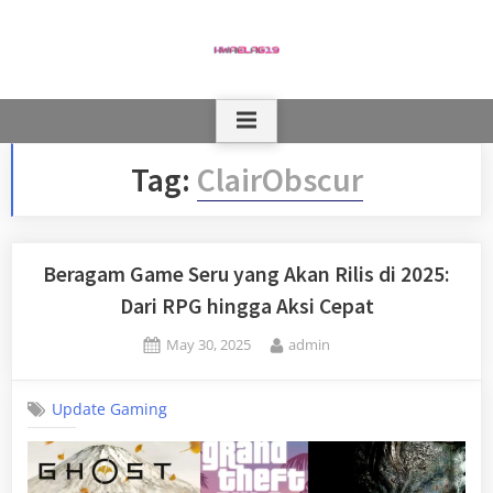
Skip
to
content
Tag:
ClairObscur
Beragam Game Seru yang Akan Rilis di 2025:
Dari RPG hingga Aksi Cepat
Posted
By
May 30, 2025
admin
on
Update Gaming