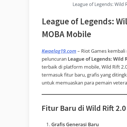
League of Legends: Wild R
League of Legends: Wild
MOBA Mobile
Kwaelag19.com
– Riot Games kembali 
peluncuran
League of Legends: Wild R
terbaik di platform mobile, Wild Rif
termasuk fitur baru, grafis yang ditin
untuk memuaskan para pemain vetera
Fitur Baru di Wild Rift 2.0
Grafis Generasi Baru