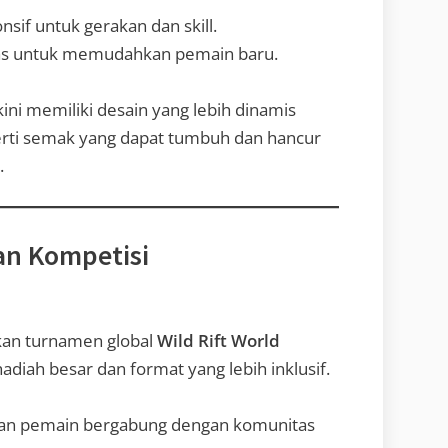
nsif untuk gerakan dan skill.
rdas untuk memudahkan pemain baru.
ni memiliki desain yang lebih dinamis
erti semak yang dapat tumbuh dan hancur
.
an Kompetisi
an turnamen global
Wild Rift World
adiah besar dan format yang lebih inklusif.
an pemain bergabung dengan komunitas