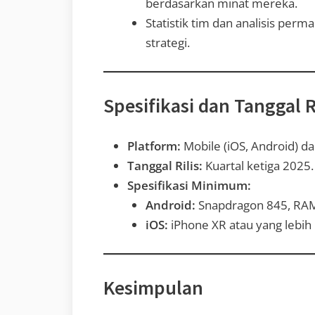
berdasarkan minat mereka.
Statistik tim dan analisis pe
strategi.
Spesifikasi dan Tanggal R
Platform:
Mobile (iOS, Android) da
Tanggal Rilis:
Kuartal ketiga 2025.
Spesifikasi Minimum:
Android:
Snapdragon 845, RAM
iOS:
iPhone XR atau yang lebih 
Kesimpulan