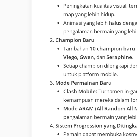
Peningkatan kualitas visual, ter
map yang lebih hidup.
Animasi yang lebih halus den
pengalaman bermain yang lebih
Champion Baru
Tambahan
10 champion baru
Viego
,
Gwen
, dan
Seraphine
.
Setiap champion dilengkapi den
untuk platform mobile.
Mode Permainan Baru
Clash Mobile:
Turnamen in-gam
kemampuan mereka dalam form
Mode ARAM (All Random All M
pengalaman bermain yang lebih
Sistem Progression yang Ditingk
Pemain dapat membuka kosmetik