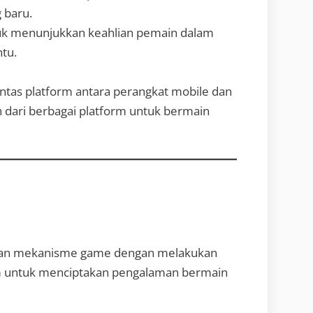
 baru.
uk menunjukkan keahlian pemain dalam
tu.
lintas platform antara perangkat mobile dan
dari berbagai platform untuk bermain
an mekanisme game dengan melakukan
m untuk menciptakan pengalaman bermain