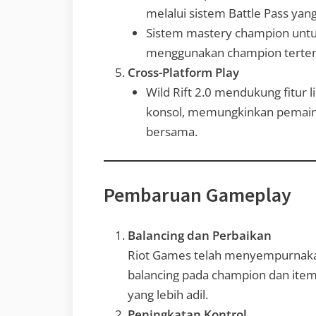
melalui sistem Battle Pass yang
Sistem mastery champion unt
menggunakan champion terten
Cross-Platform Play
Wild Rift 2.0 mendukung fitur 
konsol, memungkinkan pemain 
bersama.
Pembaruan Gameplay
Balancing dan Perbaikan
Riot Games telah menyempurnak
balancing pada champion dan ite
yang lebih adil.
Peningkatan Kontrol