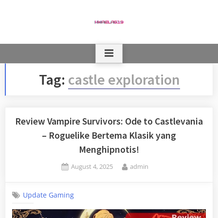
Skip
to
content
Tag:
castle exploration
Review Vampire Survivors: Ode to Castlevania
– Roguelike Bertema Klasik yang
Menghipnotis!
Posted
By
August 4, 2025
admin
on
Update Gaming