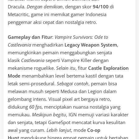
Dracula.
Dengan demikian
, dengan skor
94/100
di
Metacritic, game ini memikat gamer Indonesia
penggemar aksi cepat dan nostalgia retro.
Gameplay dan Fitur
:
Vampire Survivors: Ode to
Castlevania
menghadirkan
Legacy Weapon System
,
memungkinkan pemain menggabungkan senjata
klasik
Castlevania
seperti Vampire Killer dengan
mekanisme roguelike.
Selain itu
, fitur
Castle Exploration
Mode
menambahkan level bertema kastil dengan tata
letak semi-prosedural.
Sebagai contoh
, pemain bisa
melawan musuh seperti Medusa dan Legion dalam
gelombang intens. Visual pixel art bergaya retro,
didukung
60 fps
, menciptakan nuansa nostalgia yang
memukau.
Meskipun begitu
, IGN memuji variasi karakter
dan senjata, tetapi GameSpot mencatat kurva kesulitan
awal yang curam.
Lebih lanjut
, mode
Co-op
Hunt
mendukung hingga empat pemain untuk bertahan