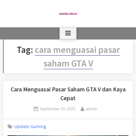
Skip
to
content
Tag:
cara menguasai pasar
saham GTA V
Cara Menguasai Pasar Saham GTA V dan Kaya
Cepat
Posted
By
September 25, 2025
admin
on
Update Gaming