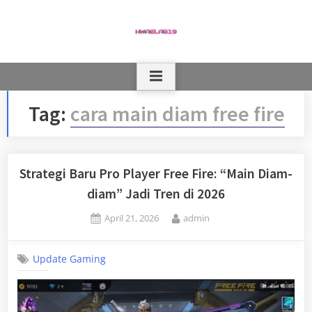
Skip
to
content
Tag:
cara main diam free fire
Strategi Baru Pro Player Free Fire: “Main Diam-
diam” Jadi Tren di 2026
Posted
By
April 21, 2026
admin
on
Update Gaming