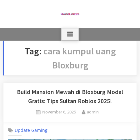
Skip
to
content
Tag:
cara kumpul uang
Bloxburg
Build Mansion Mewah di Bloxburg Modal
Gratis: Tips Sultan Roblox 2025!
Posted
By
November 6, 2025
admin
on
Update Gaming