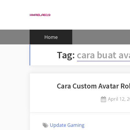
Skip
to
content
Home
Tag:
cara buat av
Cara Custom Avatar Ro
Posted
April 12, 
on
Update Gaming