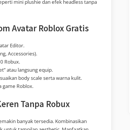
eperti mini plushie dan efek headless tanpa
m Avatar Roblox Gratis
tar Editor.
ing, Accessories).
 0 Robux.
Get” atau langsung equip.
uaikan body scale serta warna kulit.
a game Roblox.
Keren Tanpa Robux
semakin banyak tersedia. Kombinasikan
k untuk tampilan aesthetic. Manfaatkan