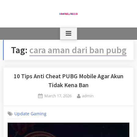
Skip
to
content
Tag:
cara aman dari ban pubg
10 Tips Anti Cheat PUBG Mobile Agar Akun
Tidak Kena Ban
Posted
By
March 17, 2026
admin
on
Update Gaming