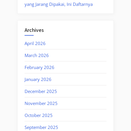
yang Jarang Dipakai, Ini Daftarnya
Archives
April 2026
March 2026
February 2026
January 2026
December 2025
November 2025
October 2025
September 2025