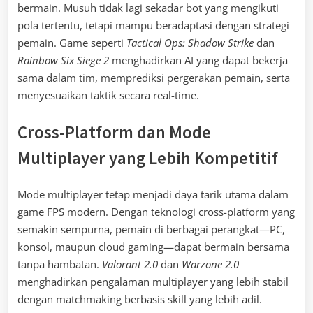
bermain. Musuh tidak lagi sekadar bot yang mengikuti
pola tertentu, tetapi mampu beradaptasi dengan strategi
pemain. Game seperti
Tactical Ops: Shadow Strike
dan
Rainbow Six Siege 2
menghadirkan AI yang dapat bekerja
sama dalam tim, memprediksi pergerakan pemain, serta
menyesuaikan taktik secara real-time.
Cross-Platform dan Mode
Multiplayer yang Lebih Kompetitif
Mode multiplayer tetap menjadi daya tarik utama dalam
game FPS modern. Dengan teknologi cross-platform yang
semakin sempurna, pemain di berbagai perangkat—PC,
konsol, maupun cloud gaming—dapat bermain bersama
tanpa hambatan.
Valorant 2.0
dan
Warzone 2.0
menghadirkan pengalaman multiplayer yang lebih stabil
dengan matchmaking berbasis skill yang lebih adil.