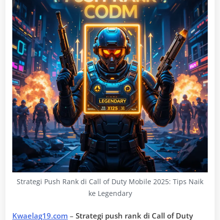
Strategi Push Rank di Call of Duty Mobile 2025: Tips Naik
ke Legendary
Kwaelag19.com
–
Strategi push rank di Call of Duty