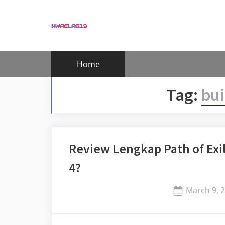
Skip
to
content
Home
Tag:
bui
Review Lengkap Path of Exil
4?
Posted
March 9, 
on