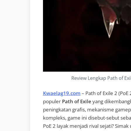
Review Lengkap Path of Exil
Kwaelag19.com
– Path of Exile 2 (PoE
populer
Path of Exile
yang dikembangk
peningkatan grafis, mekanisme gamepla
kompleks, game ini disebut-sebut seb
PoE 2 layak menjadi rival sejati? Simak