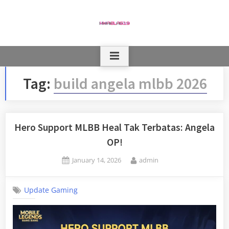
Skip
to
content
Tag:
build angela mlbb 2026
Hero Support MLBB Heal Tak Terbatas: Angela
OP!
Posted
By
January 14, 2026
admin
on
Update Gaming