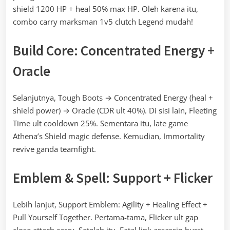
shield 1200 HP + heal 50% max HP. Oleh karena itu,
combo carry marksman 1v5 clutch Legend mudah!
Build Core: Concentrated Energy +
Oracle
Selanjutnya, Tough Boots → Concentrated Energy (heal +
shield power) → Oracle (CDR ult 40%). Di sisi lain, Fleeting
Time ult cooldown 25%. Sementara itu, late game
Athena’s Shield magic defense. Kemudian, Immortality
revive ganda teamfight.
Emblem & Spell: Support + Flicker
Lebih lanjut, Support Emblem: Agility + Healing Effect +
Pull Yourself Together. Pertama-tama, Flicker ult gap
close attach carry. Setelah itu, Fatal link assassin burst.