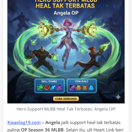
Hero Support MLBB Heal Tak Terbatas: Angela OP!
Kwaelag19.com
– Angela
jadi support heal tak terbatas
paling
OP Season 36 MLBB
. Selain itu, ult Heart Link beri