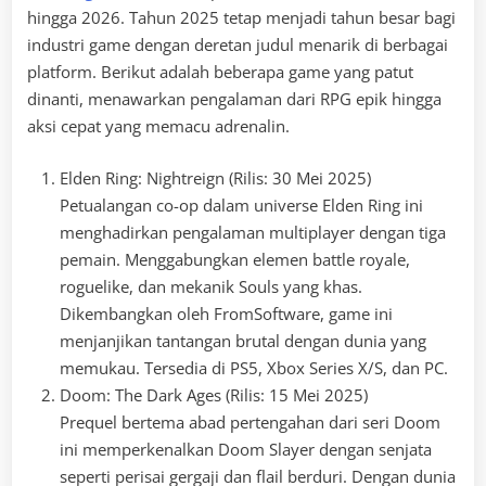
hingga 2026. Tahun 2025 tetap menjadi tahun besar bagi
industri game dengan deretan judul menarik di berbagai
platform. Berikut adalah beberapa game yang patut
dinanti, menawarkan pengalaman dari RPG epik hingga
aksi cepat yang memacu adrenalin.
Elden Ring: Nightreign (Rilis: 30 Mei 2025)
Petualangan co-op dalam universe Elden Ring ini
menghadirkan pengalaman multiplayer dengan tiga
pemain. Menggabungkan elemen battle royale,
roguelike, dan mekanik Souls yang khas.
Dikembangkan oleh FromSoftware, game ini
menjanjikan tantangan brutal dengan dunia yang
memukau. Tersedia di PS5, Xbox Series X/S, dan PC.
Doom: The Dark Ages (Rilis: 15 Mei 2025)
Prequel bertema abad pertengahan dari seri Doom
ini memperkenalkan Doom Slayer dengan senjata
seperti perisai gergaji dan flail berduri. Dengan dunia