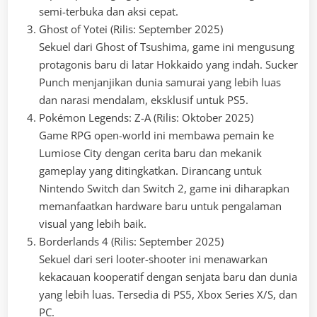
semi-terbuka dan aksi cepat.
Ghost of Yotei (Rilis: September 2025)
Sekuel dari Ghost of Tsushima, game ini mengusung
protagonis baru di latar Hokkaido yang indah. Sucker
Punch menjanjikan dunia samurai yang lebih luas
dan narasi mendalam, eksklusif untuk PS5.
Pokémon Legends: Z-A (Rilis: Oktober 2025)
Game RPG open-world ini membawa pemain ke
Lumiose City dengan cerita baru dan mekanik
gameplay yang ditingkatkan. Dirancang untuk
Nintendo Switch dan Switch 2, game ini diharapkan
memanfaatkan hardware baru untuk pengalaman
visual yang lebih baik.
Borderlands 4 (Rilis: September 2025)
Sekuel dari seri looter-shooter ini menawarkan
kekacauan kooperatif dengan senjata baru dan dunia
yang lebih luas. Tersedia di PS5, Xbox Series X/S, dan
PC.