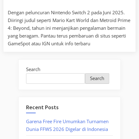
Dengan peluncuran Nintendo Switch 2 pada Juni 2025.
Diiringi judul seperti Mario Kart World dan Metroid Prime
4: Beyond, tahun ini menjanjikan pengalaman bermain
yang beragam. Pantau terus pembaruan di situs seperti
GameSpot atau IGN untuk info terbaru
Search
Search
Recent Posts
Garena Free Fire Umumkan Turnamen
Dunia FFWS 2026 Digelar di Indonesia