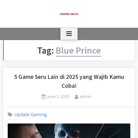
Skip
to
content
Tag:
Blue Prince
5 Game Seru Lain di 2025 yang Wajib Kamu
Coba!
Posted
By
June 3, 2025
admin
on
Update Gaming